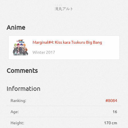
たき
まる
滝
丸
アルト
Anime
Marginal#4: Kiss kara Tsukuru Big Bang
Winter 2017
Comments
Information
Ranking:
#8084
Age:
16
Height:
170 cm