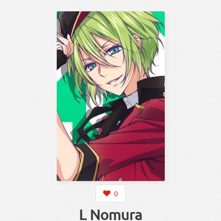
0
L Nomura