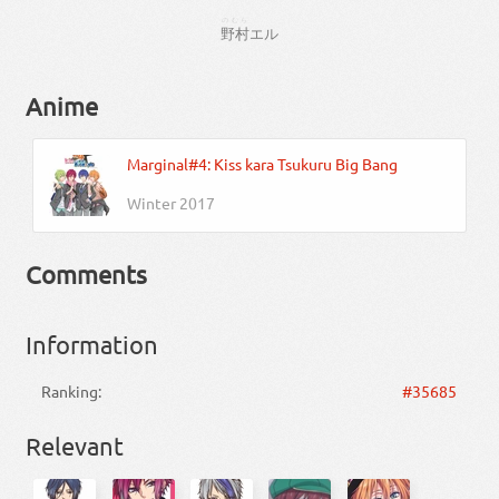
のむら
野村
エル
Anime
Marginal#4: Kiss kara Tsukuru Big Bang
Winter 2017
Comments
Information
Ranking:
#35685
Relevant