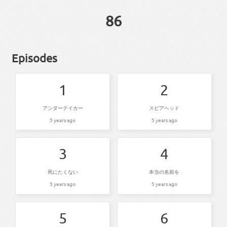
86
Episodes
1
2
アンダーテイカー
スピアヘッド
5 years ago
5 years ago
3
4
死にたくない
本当の名前を
5 years ago
5 years ago
5
6