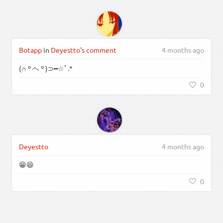
Botapp
in
Deyestto's comment
4 months ago
(∩ º ヘ º )⊃━☆ﾟ.*
0
Deyestto
4 months ago
😁😆
0