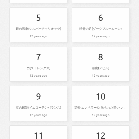
5
6
銀の戦車(シルバーチャリオッツ)
暗青の月(ダークブルームーン)
12 years ago
12 years ago
7
8
力(ストレングス)
悪魔(デビル)
12 years ago
12 years ago
9
10
黄の節制(イエローテンパランス)
皇帝(エンペラー)と吊られた男(ハングドマン) その1
12 years ago
12 years ago
11
12