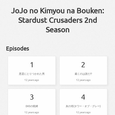
JoJo no Kimyou na Bouken:
Stardust Crusaders 2nd
Season
Episodes
1
2
悪霊にとりつかれた男
裁くのは誰だ!?
12 years ago
12 years ago
3
4
DIOの呪縛
灰の塔(タワー・オブ・グレー)
12 years ago
12 years ago