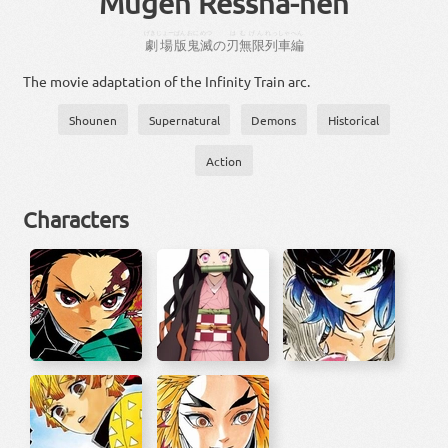
Mugen Ressha-hen
げきじょー
ばん
おに
めつ
は
むげん
れっしゃ
へん
劇場
版
鬼
滅
の
刃
無限
列車
編
The movie adaptation of the Infinity Train arc.
Shounen
Supernatural
Demons
Historical
Action
Characters