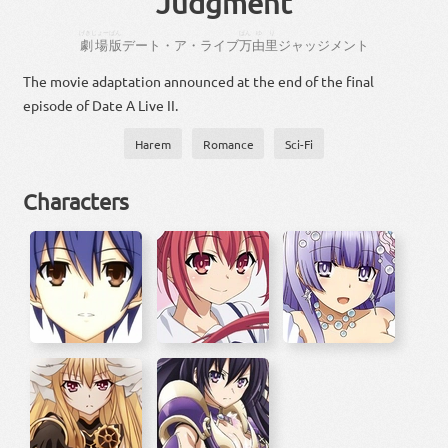
Judgment
げきじょー
ばん
ばん
ゆり
劇場
版
デート・ア・ライブ
万
由里
ジャッジメント
The movie adaptation announced at the end of the final
episode of Date A Live II.
Harem
Romance
Sci-Fi
Characters